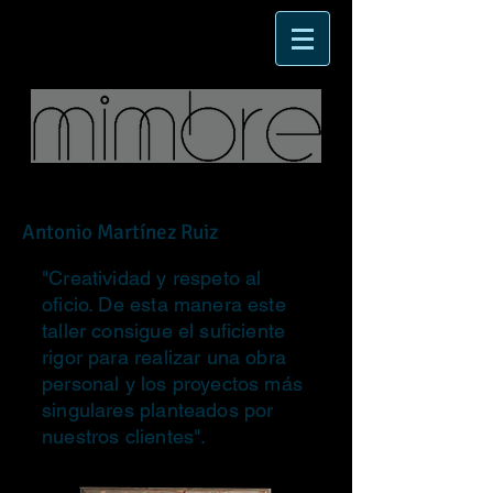
Antonio Martínez Ruiz
"Creatividad y respeto al
oficio. De esta manera este
taller consigue el suficiente
rigor para realizar una obra
personal y los proyectos más
singulares planteados por
nuestros clientes".